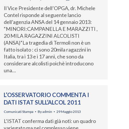
Il Vice Presidente dell’OPGA, dr. Michele
Contel risponde al seguente lancio
dell’agenzia ANSA del 14 gennaio 2013:
“MINORI:CAMPANELLA E MARAZZITI ,
20 MILA RAGAZZINI ALCOLISTI
(ANSA)“La tragedia di Termoli non è un
fatto isolato : ci sono 20mila ragazzini in
Italia, tra i 13 e i 17 anni, che sono da
considerare alcolisti poichè introducono
una…
L’OSSERVATORIO COMMENTA I
DATI ISTAT SULL’ALCOL 2011
Comunicati Stampa
By
admin
29 Maggio 2013
L’ISTAT conferma dati già noti: un quadro
variegato ma nel complesso viene