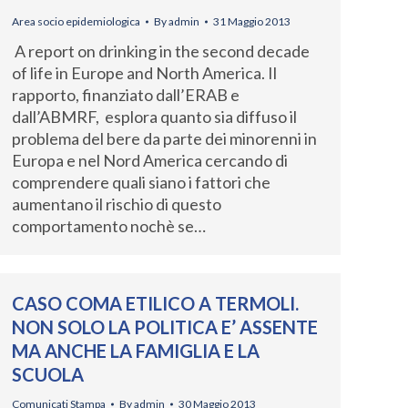
Area socio epidemiologica
By
admin
31 Maggio 2013
A report on drinking in the second decade
of life in Europe and North America. Il
rapporto, finanziato dall’ERAB e
dall’ABMRF, esplora quanto sia diffuso il
problema del bere da parte dei minorenni in
Europa e nel Nord America cercando di
comprendere quali siano i fattori che
aumentano il rischio di questo
comportamento nochè se…
CASO COMA ETILICO A TERMOLI.
NON SOLO LA POLITICA E’ ASSENTE
MA ANCHE LA FAMIGLIA E LA
SCUOLA
Comunicati Stampa
By
admin
30 Maggio 2013