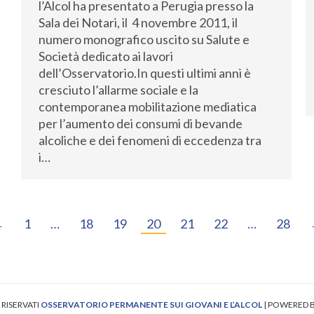
l’Alcol ha presentato a Perugia presso la
Sala dei Notari, il 4 novembre 2011, il
numero monografico uscito su Salute e
Società dedicato ai lavori
dell’Osservatorio.In questi ultimi anni è
cresciuto l’allarme sociale e la
contemporanea mobilitazione mediatica
per l’aumento dei consumi di bevande
alcoliche e dei fenomeni di eccedenza tra
i…
←
1
…
18
19
20
21
22
…
28
I RISERVATI
OSSERVATORIO PERMANENTE SUI GIOVANI E L’ALCOL
| POWERED 