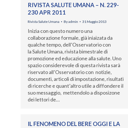
RIVISTA SALUTE UMANA – N. 229-
230 APR 2011
Rivista Salute Umana
By
admin
31 Maggio 2013
Inizia con questo numero una
collaborazione formale, già iniaizata da
qualche tempo, dell’Osservatorio con
la Salute Umana, rivista bimestrale di
promozione ed educazione alla salute. Uno
spazio considerevole di questa rivista sarà
riservato all’Osservatorio con notizie,
documenti, articoli di impostazione, risultati
di ricerche e quant’altro utile a diffondere il
suo messaggio, mettendolo a disposizone
dei lettori de…
IL FENOMENO DEL BERE OGGI E LA