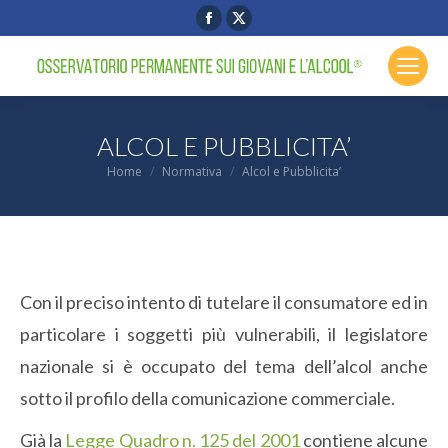
Facebook
X
page
page
opens
opens
in
in
new
new
ALCOL E PUBBLICITA’
window
window
You are here:
Home
Normativa
Alcol e Pubblicita’
Con il preciso intento di tutelare il consumatore ed in
particolare i soggetti più vulnerabili, il legislatore
nazionale si è occupato del tema dell’alcol anche
sotto il profilo della comunicazione commerciale.
Già la
Legge Quadro n. 125 del 2001
contiene alcune