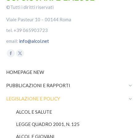
©Tutti i diritti riservati
Viale Pasteur 10 – 00144 Roma
tel. +39 065903723
email:
info@alcol.net
Find us on:
Facebook
X
page
page
HOMEPAGE NEW
opens
opens
in
in
PUBBLICAZIONI E RAPPORTI
new
new
window
window
LEGISLAZIONE E POLICY
ALCOL E SALUTE
LEGGE QUADRO 2001, N. 125
ALCOL E GIOVANI