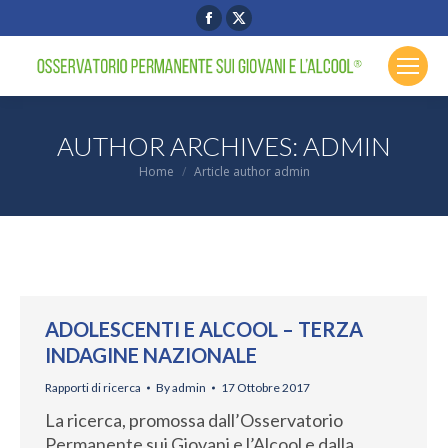
Facebook
X
page
page
opens
opens
in
in
new
new
AUTHOR ARCHIVES:
ADMIN
window
window
You are here:
Home
Article author admin
ADOLESCENTI E ALCOOL – TERZA
INDAGINE NAZIONALE
Rapporti di ricerca
By
admin
17 Ottobre 2017
La ricerca, promossa dall’Osservatorio
Permanente sui Giovani e l’Alcool e dalla