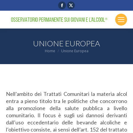
Facebook
X
page
page
opens
opens
in
in
new
new
UNIONE EUROPEA
window
window
You are here:
Home
Unione Europea
Nell’ambito dei Trattati Comunitari la materia
alcol
entra a pieno titolo tra le politiche che concorrono
alla
promozione della salute
pubblica a livello
comunitario. Il focus è sugli usi dannosi derivanti
dall’uso eccedentario delle bevande alcoliche e
l’obiettivo consiste, ai sensi dell’art. 152 del trattato