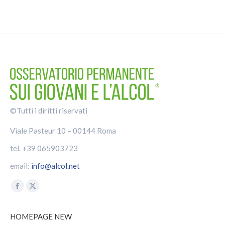
©Tutti i diritti riservati
Viale Pasteur 10 – 00144 Roma
tel. +39 065903723
email:
info@alcol.net
Find us on:
Facebook
X
page
page
HOMEPAGE NEW
opens
opens