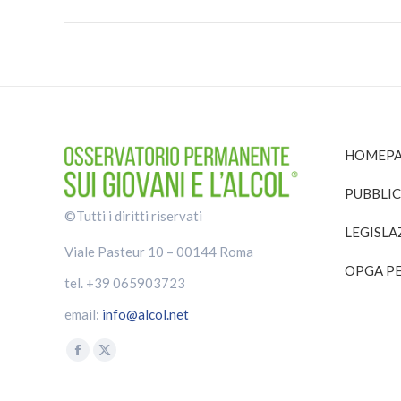
HOMEPA
PUBBLIC
©Tutti i diritti riservati
LEGISLA
Viale Pasteur 10 – 00144 Roma
OPGA PE
tel. +39 065903723
email:
info@alcol.net
Find us on:
Facebook
X
page
page