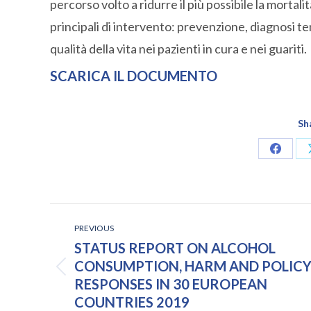
percorso volto a ridurre il più possibile la mortal
principali di intervento: prevenzione, diagnosi te
qualità della vita nei pazienti in cura e nei guariti.
SCARICA
IL DOCUMENTO
Sh
Share
on
Facebo
POST
PREVIOUS
NAVIGATION
STATUS REPORT ON ALCOHOL
CONSUMPTION, HARM AND POLIC
Previous
RESPONSES IN 30 EUROPEAN
post:
COUNTRIES 2019