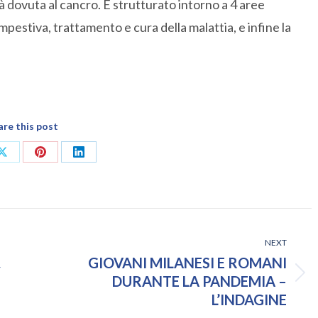
ità dovuta al cancro. È strutturato intorno a 4 aree
mpestiva, trattamento e cura della malattia, e infine la
are this post
Share
Share
Share
on
on
on
ok
X
Pinterest
LinkedIn
NEXT
GIOVANI MILANESI E ROMANI
Y
Next
DURANTE LA PANDEMIA –
post:
L’INDAGINE