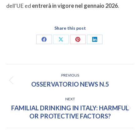
dell’UE ed
entrerà in vigore nel gennaio 2026
.
Share this post
Share
Share
Share
Share
on
on
on
on
Facebook
X
Pinterest
LinkedIn
POST
PREVIOUS
NAVIGATION
Previous
OSSERVATORIO NEWS N.5
post:
NEXT
FAMILIAL DRINKING IN ITALY: HARMFUL
Next
OR PROTECTIVE FACTORS?
post: