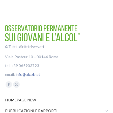
©Tutti i diritti riservati
Viale Pasteur 10 – 00144 Roma
tel. +39 065903723
email:
info@alcol.net
Find us on:
Facebook
X
page
page
HOMEPAGE NEW
opens
opens
in
in
PUBBLICAZIONI E RAPPORTI