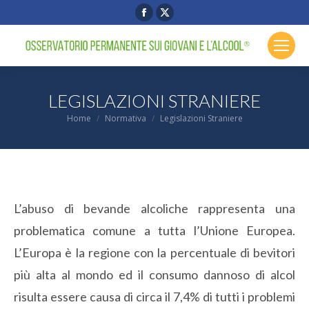
Facebook
X
page
page
opens
opens
in
in
new
new
LEGISLAZIONI STRANIERE
window
window
You are here:
Home
Normativa
Legislazioni Straniere
L’abuso di bevande alcoliche rappresenta una
problematica comune a tutta l’Unione Europea.
L’Europa è la regione con la percentuale di bevitori
più alta al mondo ed il consumo dannoso di alcol
risulta essere causa di circa il 7,4% di tutti i problemi