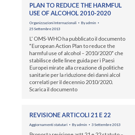
PLAN TO REDUCE THE HARMFUL
USE OF ALCOHOL 2010-2020
Organizzazioni Internazionali
By
admin
25 Settembre 2013
L’ OMS-WHO ha pubblicato il documento
“European Action Plan to reduce the
harmful use of alcohol – 2010/2020” che
stabilisce delle linee guida per i Paesi
Europei mirate alla creazione di politiche
sanitarie per la riduzione dei danni alcol
correlati per il decennio 2010/2020.
Scarica il documento
REVISIONE ARTICOLI 21 E 22
Aggiornamenti statutari
By
admin
3 Settembre 2013
Proposta revisione artt 21 e 22 statuto –