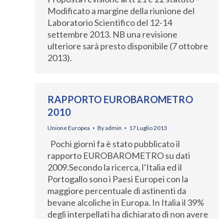
Modificato a margine della riunione del
Laboratorio Scientifico del 12-14
settembre 2013. NB una revisione
ulteriore sarà presto disponibile (7 ottobre
2013).
RAPPORTO EUROBAROMETRO
2010
Unione Europea
By
admin
17 Luglio 2013
Pochi giorni fa è stato pubblicato il
rapporto EUROBAROMETRO su dati
2009.Secondo la ricerca, l’Italia ed il
Portogallo sono i Paesi Europei con la
maggiore percentuale di astinenti da
bevane alcoliche in Europa. In Italia il 39%
degli interpellati ha dichiarato di non avere