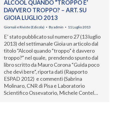
ALCOOL QUANDO “TROPPO E’
DAVVERO TROPPO? – ART. SU
GIOIA LUGLIO 2013
Giornali e Riviste (Edicola)
By
admin
11 Luglio 2013
E’ stato pubblicato sul numero 27 (13 luglio
2013) del settimanale Gioia un articolo dal
titolo “Alcool quando “troppo” è davvero
troppo?” nel quale, prendendo spunto dal
libro scritto da Mauro Corona “Guida poco
che devi bere”, riporta dati (Rapporto
ESPAD 2012) e commenti (Sabrina
Molinaro, CNR di Pisa e Laboratorio
Scientifico Ossevatorio, Michele Contel…