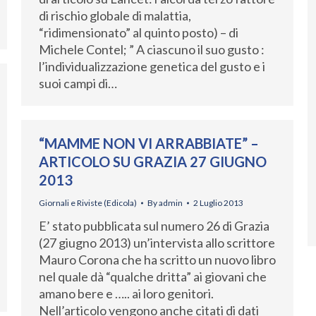
di rischio globale di malattia,
“ridimensionato” al quinto posto) – di
Michele Contel; ” A ciascuno il suo gusto :
l’individualizzazione genetica del gusto e i
suoi campi di…
“MAMME NON VI ARRABBIATE” –
ARTICOLO SU GRAZIA 27 GIUGNO
2013
Giornali e Riviste (Edicola)
By
admin
2 Luglio 2013
E’ stato pubblicata sul numero 26 di Grazia
(27 giugno 2013) un’intervista allo scrittore
Mauro Corona che ha scritto un nuovo libro
nel quale dà “qualche dritta” ai giovani che
amano bere e ….. ai loro genitori.
Nell’articolo vengono anche citati di dati