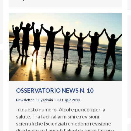
OSSERVATORIO NEWS N. 10
Newsletter
By
admin
31 Luglio 2013
In questo numero: Alcol e pericoli per la
salute. Tra facili allarmismi e revisioni
scientifiche (Scienziati chiedono revisione
di articolo su Lancet: l’alcol da terzo fattore