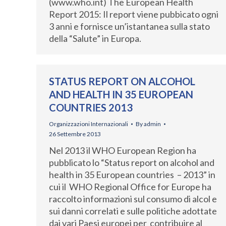
(www.who.int) The European Health
Report 2015: Il report viene pubbicato ogni
3 anni e fornisce un’istantanea sulla stato
della “Salute” in Europa.
STATUS REPORT ON ALCOHOL
AND HEALTH IN 35 EUROPEAN
COUNTRIES 2013
Organizzazioni Internazionali
By
admin
26 Settembre 2013
Nel 2013 il WHO European Region ha
pubblicato lo “Status report on alcohol and
health in 35 European countries – 2013” in
cui il WHO Regional Office for Europe ha
raccolto informazioni sul consumo di alcol e
sui danni correlati e sulle politiche adottate
dai vari Paesi europei per contribuire al