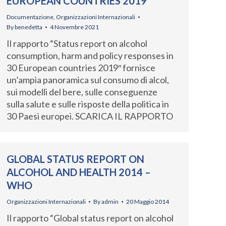
EUROPEAN COUNTRIES 2019
Documentazione
,
Organizzazioni Internazionali
By
benedetta
4 Novembre 2021
Il rapporto “Status report on alcohol
consumption, harm and policy responses in
30 European countries 2019″ fornisce
un’ampia panoramica sul consumo di alcol,
sui modelli del bere, sulle conseguenze
sulla salute e sulle risposte della politica in
30 Paesi europei. SCARICA IL RAPPORTO
GLOBAL STATUS REPORT ON
ALCOHOL AND HEALTH 2014 –
WHO
Organizzazioni Internazionali
By
admin
20 Maggio 2014
Il rapporto “Global status report on alcohol