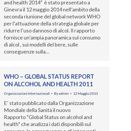
and health 2014” è stato presentato a
Ginevra il 12 maggio 2014 nell’ambito della
seconda riunione del global network WHO
per l’attuazione della strategia globale per
ridurre l’uso dannoso di alcol. Il rapporto
fornisce un’ampia panoramica sul consumo
di alcol , sui modelli del bere, sulle
conseguenze sulla…
WHO – GLOBAL STATUS REPORT
ON ALCOHOL AND HEALTH 2011
Organizzazioni Internazionali
By
admin
12 Maggio 2013
E’ stato pubblicato dalla Organizzazione
Mondiale della Sanità il nuovo
Rapporto “Global Status on alcohol and
health” che analizza i dati disponibili sul
consumo, le conseguenze e gli interventi