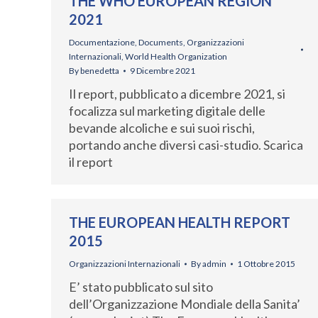
THE WHO EUROPEAN REGION
2021
Documentazione
,
Documents
,
Organizzazioni
Internazionali
,
World Health Organization
By
benedetta
9 Dicembre 2021
Il report, pubblicato a dicembre 2021, si
focalizza sul marketing digitale delle
bevande alcoliche e sui suoi rischi,
portando anche diversi casi-studio. Scarica
il report
THE EUROPEAN HEALTH REPORT
2015
Organizzazioni Internazionali
By
admin
1 Ottobre 2015
E’ stato pubblicato sul sito
dell’Organizzazione Mondiale della Sanita’