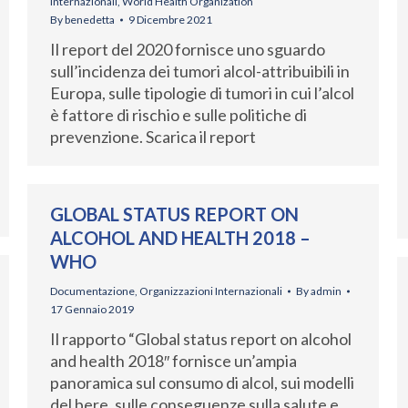
Internazionali
,
World Health Organization
By
benedetta
9 Dicembre 2021
Il report del 2020 fornisce uno sguardo
sull’incidenza dei tumori alcol-attribuibili in
Europa, sulle tipologie di tumori in cui l’alcol
è fattore di rischio e sulle politiche di
prevenzione. Scarica il report
GLOBAL STATUS REPORT ON
ALCOHOL AND HEALTH 2018 –
WHO
Documentazione
,
Organizzazioni Internazionali
By
admin
17 Gennaio 2019
Il rapporto “Global status report on alcohol
and health 2018″ fornisce un’ampia
panoramica sul consumo di alcol, sui modelli
del bere, sulle conseguenze sulla salute e