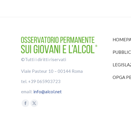
HOMEPA
PUBBLIC
©Tutti i diritti riservati
LEGISLA
Viale Pasteur 10 – 00144 Roma
OPGA PE
tel. +39 065903723
email:
info@alcol.net
Find us on:
Facebook
X
page
page
opens
opens
in
in