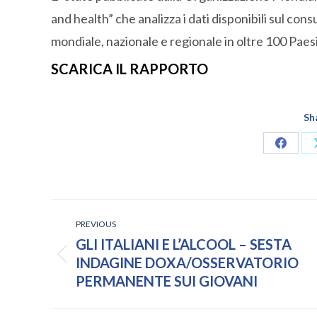
and health” che analizza i dati disponibili sul cons
mondiale, nazionale e regionale in oltre 100 Paesi
SCARICA IL RAPPORTO
Sh
Share
on
Facebo
POST
PREVIOUS
NAVIGATION
GLI ITALIANI E L’ALCOOL – SESTA
Previous
INDAGINE DOXA/OSSERVATORIO
post:
PERMANENTE SUI GIOVANI