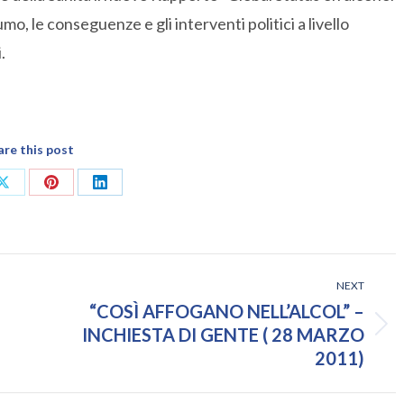
umo, le conseguenze e gli interventi politici a livello
.
are this post
Share
Share
Share
on
on
on
ok
X
Pinterest
LinkedIn
NEXT
“COSÌ AFFOGANO NELL’ALCOL” –
Next
INCHIESTA DI GENTE ( 28 MARZO
post:
2011)