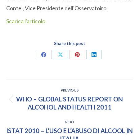
Contel, Vice Presidente dell'Osservatoiro.
Scarica l'articolo
Share this post
Share
Share
Share
Share
on
on
on
on
Facebook
X
Pinterest
LinkedIn
POST
PREVIOUS
NAVIGATION
WHO – GLOBAL STATUS REPORT ON
Previous
ALCOHOL AND HEALTH 2011
post:
NEXT
ISTAT 2010 – L’USO E L’ABUSO DI ALCOOL IN
Next
ITALIA