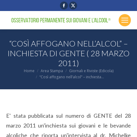
Facebook
X
page
page
opens
opens
in
in
new
new
“COSÌ AFFOGANO NELL’ALCOL” –
window
window
INCHIESTA DI GENTE ( 28 MARZO
2011)
You are here:
Home
Area Stampa
Giornali e Riviste (Edicola)
“Così affogano nell’alcol” – inchiesta…
E' stata pubblicata sul numero di GENTE del 28
marzo 2011 un'inchiesta sui giovani e le bevande
alcoliche che riporta un'intervista al dr. Michelke