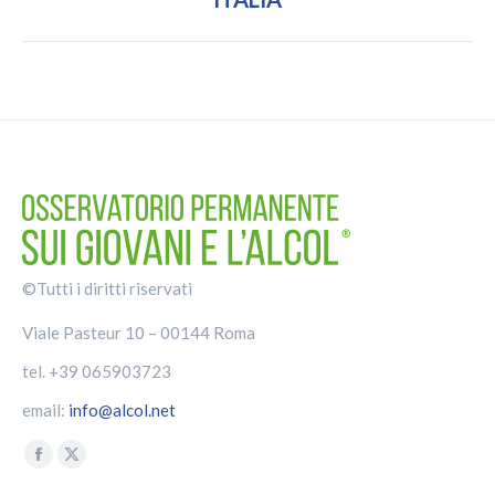
post:
©Tutti i diritti riservati
Viale Pasteur 10 – 00144 Roma
tel. +39 065903723
email:
info@alcol.net
Find us on:
Facebook
X