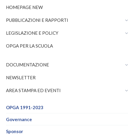
page
page
HOMEPAGE NEW
opens
opens
in
in
PUBBLICAZIONI E RAPPORTI
new
new
window
window
LEGISLAZIONE E POLICY
OPGA PER LA SCUOLA
DOCUMENTAZIONE
NEWSLETTER
AREA STAMPA ED EVENTI
OPGA 1991-2023
Governance
Sponsor