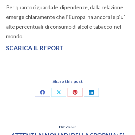
Per quanto riguarda le dipendenze, dalla relazione
emerge chiaramente che l’Europa ha ancora le piu’
alte percentuali di consumo di alcol e tabacco nel
mondo.
SCARICA IL REPORT
Share this post
Share
Share
Share
Share
on
on
on
on
Facebook
X
Pinterest
LinkedIn
POST
PREVIOUS
NAVIGATION