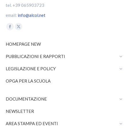
tel. +39 065903723
email:
info@alcol.net
Find us on:
Facebook
X
page
page
HOMEPAGE NEW
opens
opens
in
in
PUBBLICAZIONI E RAPPORTI
new
new
window
window
LEGISLAZIONE E POLICY
OPGA PER LA SCUOLA
DOCUMENTAZIONE
NEWSLETTER
AREA STAMPA ED EVENTI