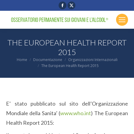
Facebook
X
page
page
opens
opens
in
in
new
new
THE EUROPEAN HEALTH REPORT
window
window
2015
You are here:
Home
Documentazione
Organizzazioni Internazionali
The European Health Report 2015
E’ stato pubblicato sul sito dell’Organizzazione
Mondiale della Sanita’ (
www.who.int
) The European
Health Report 2015: