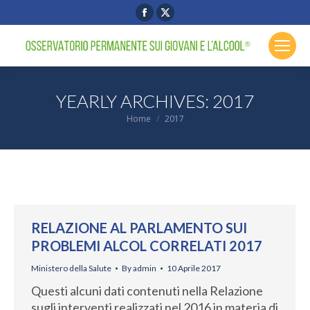
Facebook
X
page
page
opens
opens
in
in
new
new
YEARLY ARCHIVES:
2017
window
window
You are here:
Home
2017
RELAZIONE AL PARLAMENTO SUI
PROBLEMI ALCOL CORRELATI 2017
Ministero della Salute
By
admin
10 Aprile 2017
Questi alcuni dati contenuti nella Relazione
sugli interventi realizzati nel 2016 in materia di