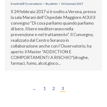
Eventi dell'Osservatorio
By
admin
24 Gennaio 2017
Il 24 febbraio 2017 si è svolto a Verona, presso
la sala Marani dell’Ospedale Maggiore AOUI il
convegno “Di cosa parliamo quando parliamo
di bere. Il bere mediterraneo nella
prevenzione e nel trattamento”. Il Convegno,
realizzato dal Centro Soranzo in
collaborazione anche con l’Osservatorio, ha
aperto il Master “ADDICTION E
COMPORTAMENTI A RISCHIO”(droghe,
farmaci, fumo, alcol,gioco…
←
1
2
3