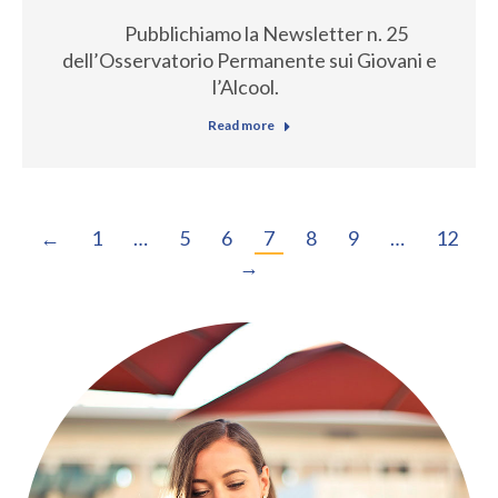
Pubblichiamo la Newsletter n. 25
dell’Osservatorio Permanente sui Giovani e
l’Alcool.
Read more
←
1
…
5
6
7
8
9
…
12
→