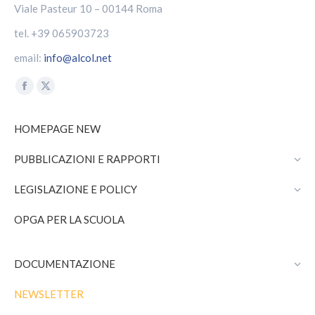
Viale Pasteur 10 – 00144 Roma
tel. +39 065903723
email:
info@alcol.net
Find us on:
Facebook
X
page
page
HOMEPAGE NEW
opens
opens
in
in
PUBBLICAZIONI E RAPPORTI
new
new
window
window
LEGISLAZIONE E POLICY
OPGA PER LA SCUOLA
DOCUMENTAZIONE
NEWSLETTER