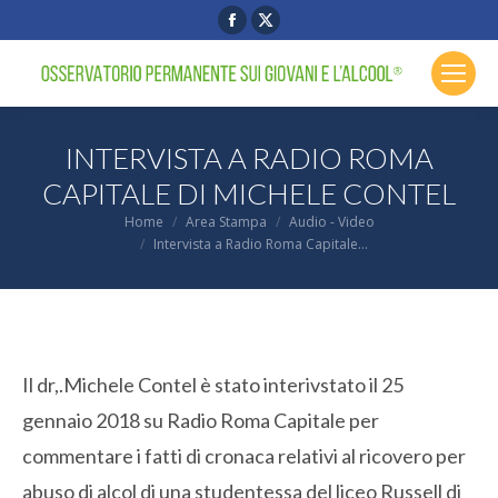
Facebook
X
page
page
opens
opens
in
in
new
new
INTERVISTA A RADIO ROMA
window
window
CAPITALE DI MICHELE CONTEL
You are here:
Home
Area Stampa
Audio - Video
Intervista a Radio Roma Capitale…
Il dr,.Michele Contel è stato interivstato il 25
gennaio 2018 su Radio Roma Capitale per
commentare i fatti di cronaca relativi al ricovero per
abuso di alcol di una studentessa del liceo Russell di