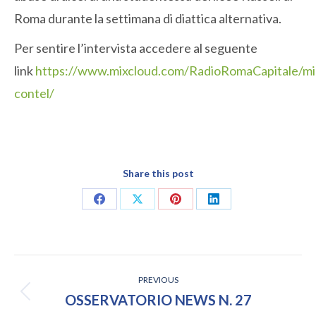
Roma durante la settimana di diattica alternativa.
Per sentire l’intervista accedere al seguente
link
https://www.mixcloud.com/RadioRomaCapitale/mi
contel/
Share this post
Share
Share
Share
Share
on
on
on
on
Facebook
X
Pinterest
LinkedIn
POST
PREVIOUS
NAVIGATION
Previous
OSSERVATORIO NEWS N. 27
post: