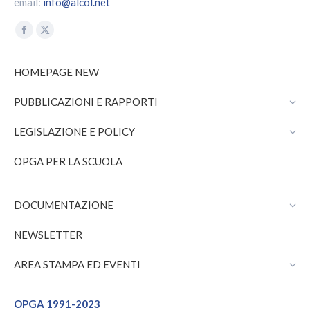
email:
info@alcol.net
Find us on:
Facebook
X
page
page
HOMEPAGE NEW
opens
opens
in
in
PUBBLICAZIONI E RAPPORTI
new
new
window
window
LEGISLAZIONE E POLICY
OPGA PER LA SCUOLA
DOCUMENTAZIONE
NEWSLETTER
AREA STAMPA ED EVENTI
OPGA 1991-2023