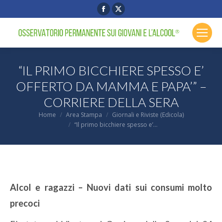
Facebook
X
page
page
opens
opens
in
in
new
new
“IL PRIMO BICCHIERE SPESSO E’
window
window
OFFERTO DA MAMMA E PAPA’” –
CORRIERE DELLA SERA
You are here:
Home
Area Stampa
Giornali e Riviste (Edicola)
“Il primo bicchiere spesso e’…
Alcol e ragazzi – Nuovi dati sui consumi molto
precoci