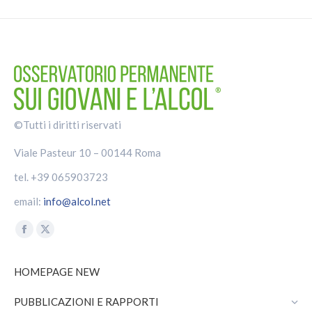
©Tutti i diritti riservati
Viale Pasteur 10 – 00144 Roma
tel. +39 065903723
email:
info@alcol.net
Find us on:
Facebook
X
page
page
HOMEPAGE NEW
opens
opens
in
in
PUBBLICAZIONI E RAPPORTI
new
new