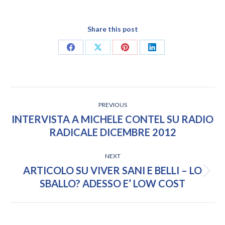
Share this post
Share
Share
Share
Share
on
on
on
on
Facebook
X
Pinterest
LinkedIn
POST
PREVIOUS
NAVIGATION
INTERVISTA A MICHELE CONTEL SU RADIO
Previous
RADICALE DICEMBRE 2012
post:
NEXT
ARTICOLO SU VIVER SANI E BELLI – LO
Next
SBALLO? ADESSO E’ LOW COST
post: