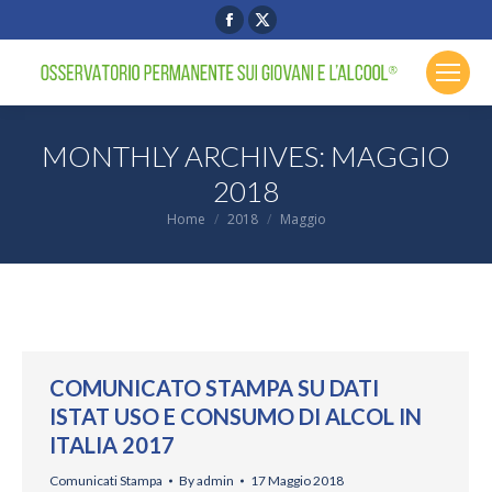
Facebook
X
page
page
opens
opens
in
in
new
new
MONTHLY ARCHIVES:
MAGGIO
window
window
2018
You are here:
Home
2018
Maggio
COMUNICATO STAMPA SU DATI
ISTAT USO E CONSUMO DI ALCOL IN
ITALIA 2017
Comunicati Stampa
By
admin
17 Maggio 2018