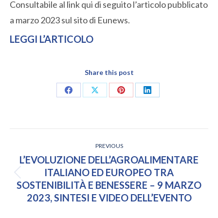
Consultabile al link qui di seguito l’articolo pubblicato
a marzo 2023 sul sito di Eunews.
LEGGI L’ARTICOLO
Share this post
Share
Share
Share
Share
on
on
on
on
Facebook
X
Pinterest
LinkedIn
POST
PREVIOUS
NAVIGATION
L’EVOLUZIONE DELL’AGROALIMENTARE
ITALIANO ED EUROPEO TRA
Previous
SOSTENIBILITÀ E BENESSERE – 9 MARZO
post:
2023, SINTESI E VIDEO DELL’EVENTO