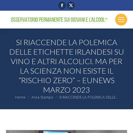
Facebook
X
page
page
opens
opens
in
in
new
new
SI RIACCENDE LA POLEMICA
window
window
DELLE ETICHETTE IRLANDESI SU
VINO E ALTRI ALCOLICI. MA PER
LA SCIENZA NON ESISTE IL
“RISCHIO ZERO” – EUNEWS
MARZO 2023
You are here:
Home
Area Stampa
SI RIACCENDE LA POLEMICA DELLE…