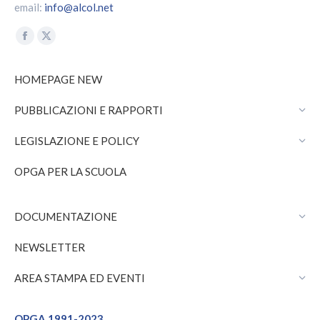
email:
info@alcol.net
Find us on:
Facebook
X
page
page
HOMEPAGE NEW
opens
opens
in
in
PUBBLICAZIONI E RAPPORTI
new
new
window
window
LEGISLAZIONE E POLICY
OPGA PER LA SCUOLA
DOCUMENTAZIONE
NEWSLETTER
AREA STAMPA ED EVENTI
OPGA 1991-2023