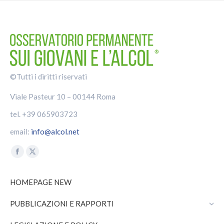
©Tutti i diritti riservati
Viale Pasteur 10 – 00144 Roma
tel. +39 065903723
email:
info@alcol.net
Find us on:
Facebook
X
page
page
HOMEPAGE NEW
opens
opens
in
in
PUBBLICAZIONI E RAPPORTI
new
new
window
window