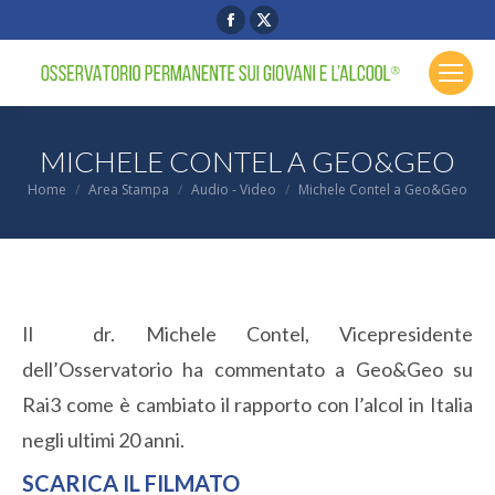
Facebook
X
page
page
opens
opens
in
in
new
new
MICHELE CONTEL A GEO&GEO
window
window
You are here:
Home
Area Stampa
Audio - Video
Michele Contel a Geo&Geo
Il dr. Michele Contel, Vicepresidente
dell’Osservatorio ha commentato a Geo&Geo su
Rai3 come è cambiato il rapporto con l’alcol in Italia
negli ultimi 20 anni.
SCARICA IL FILMATO