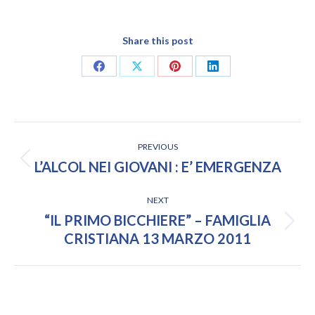
Share this post
Share
Share
Share
Share
on
on
on
on
Facebook
X
Pinterest
LinkedIn
POST
PREVIOUS
NAVIGATION
Previous
L’ALCOL NEI GIOVANI : E’ EMERGENZA
post:
NEXT
“IL PRIMO BICCHIERE” – FAMIGLIA
Next
CRISTIANA 13 MARZO 2011
post: