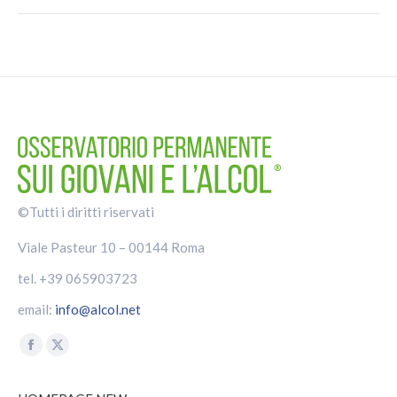
©Tutti i diritti riservati
Viale Pasteur 10 – 00144 Roma
tel. +39 065903723
email:
info@alcol.net
Find us on:
Facebook
X
page
page