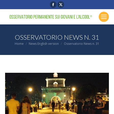
Facebook
X
page
page
opens
opens
in
in
new
new
OSSERVATORIO NEWS N. 31
window
window
You are here:
Home
News English version
Osservatorio News n. 31