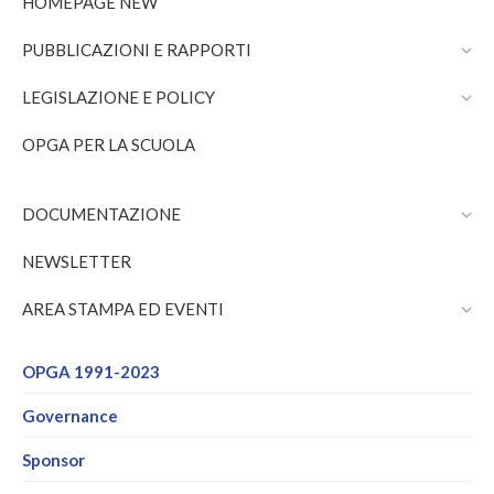
HOMEPAGE NEW
opens
opens
in
in
PUBBLICAZIONI E RAPPORTI
new
new
window
window
LEGISLAZIONE E POLICY
OPGA PER LA SCUOLA
DOCUMENTAZIONE
NEWSLETTER
AREA STAMPA ED EVENTI
OPGA 1991-2023
Governance
Sponsor