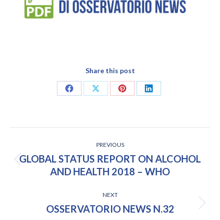
Share this post
Share
Share
Share
Share
on
on
on
on
Facebook
X
Pinterest
LinkedIn
POST
PREVIOUS
NAVIGATION
GLOBAL STATUS REPORT ON ALCOHOL
Previous
AND HEALTH 2018 – WHO
post:
NEXT
Next
OSSERVATORIO NEWS N.32
post: