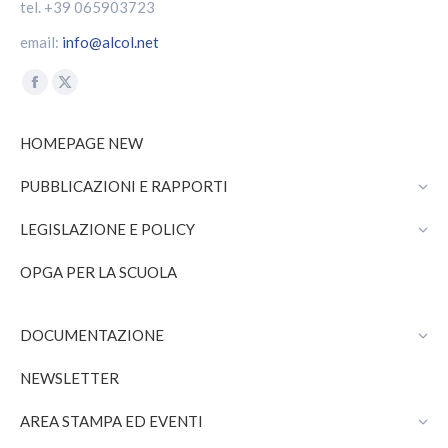
tel. +39 065903723
email:
info@alcol.net
Find us on:
Facebook
X
page
page
HOMEPAGE NEW
opens
opens
in
in
PUBBLICAZIONI E RAPPORTI
new
new
window
window
LEGISLAZIONE E POLICY
OPGA PER LA SCUOLA
DOCUMENTAZIONE
NEWSLETTER
AREA STAMPA ED EVENTI