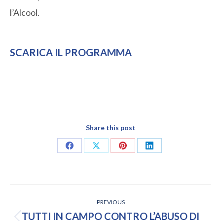
l’Alcool.
SCARICA IL
PROGRAMMA
Share this post
Share
Share
Share
Share
on
on
on
on
Facebook
X
Pinterest
LinkedIn
POST
PREVIOUS
NAVIGATION
TUTTI IN CAMPO CONTRO L’ABUSO DI