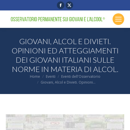
Facebook
X
page
page
opens
opens
in
in
new
new
GIOVANI, ALCOL E DIVIETI.
window
window
OPINIONI ED ATTEGGIAMENTI
DEI GIOVANI ITALIANI SULLE
NORME IN MATERIA DI ALCOL.
You are here:
Home
Eventi
Eventi dell'Osservatorio
Giovani, Alcol e Divieti. Opinioni…